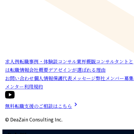
求人例
転職事例・体験談
コンサル業界概観
コンサルタントと
は
転職情報
会社概要
デアゼインが選ばれる理由
お問い合わせ
個人情報保護
代表メッセージ
弊社メンバー募集
メンター利用規約
chevron_right
無料転職支援のご相談はこちら
© DeaZain Consulting Inc.