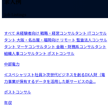
求人例
Job Listings
すべて
未経験者向け
戦略・経営コンサルタント
ITコンサル
タント
大阪・名古屋・福岡向け
リモート
監査法人コンサル
タント
マーケコンサルタント
金融・財務系コンサルタント
組織人事コンサルタント
ポストコンサル
中部電力
≪スペシャリスト社員≫次世代ビジネスを創るDX人財（電
力事業が保有するデータを活用した新サービスの企...
ポストコンサル
年収