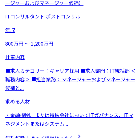
ージャーおよびマネージャー候補）
ITコンサルタント
ポストコンサル
年収
800万円 〜 1,200万円
仕事内容
■求人カテゴリー：キャリア採用 ■求人部門：IT統括部 ＜
職務内容＞ ■担当業務： マネージャーおよびマネージャー
候補と...
求める人材
・金融機関、または持株会社においてITガバナンス、ITマ
ネジメントまたはシステム...
chevron_right