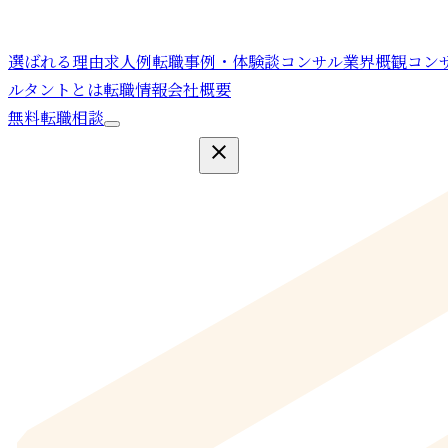
選ばれる理由
求人例
転職事例・体験談
コンサル業界概観
コン
ルタントとは
転職情報
会社概要
無料転職相談
close