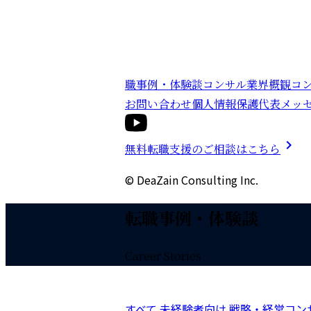
職事例・体験談
コンサル業界概観
コ
お問い合わせ
個人情報保護
代表メッ
chevron_right
無料転職支援のご相談はこちら
© DeaZain Consulting Inc.
転職事例・体験談
Career Stories
すべて
未経験者向け
戦略・経営コン