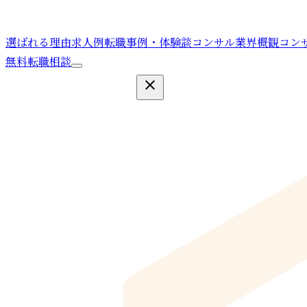
選ばれる理由
求人例
転職事例・体験談
コンサル業界概観
コン
無料転職相談
close