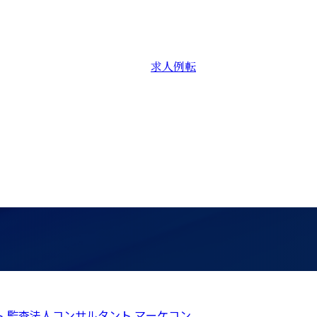
求人例
転
ト
監査法人コンサルタント
マーケコン