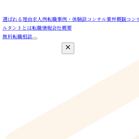
選ばれる理由
求人例
転職事例・体験談
コンサル業界概観
コン
ルタントとは
転職情報
会社概要
無料転職相談
close