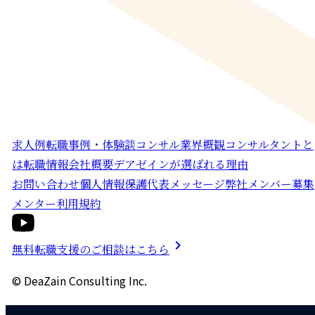
求人例
転職事例・体験談
コンサル業界概観
コンサルタントと
は
転職情報
会社概要
デアゼインが選ばれる理由
お問い合わせ
個人情報保護
代表メッセージ
弊社メンバー募集
メンター利用規約
chevron_right
無料転職支援のご相談はこちら
© DeaZain Consulting Inc.