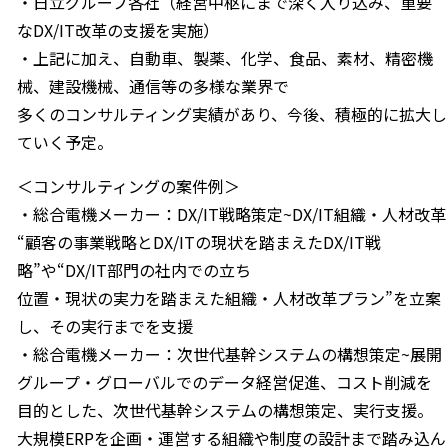
・日立グループ各社（経営中枢にまで深く入り込み、重要
なDX/IT改革の支援を実施）
・上記に加え、自動車、製薬、化学、食品、素材、精密機
械、建設機械、通信等の多様な業界で
多くのコンサルティング実績があり、今後、積極的に拡大し
ていく予定。
＜コンサルティングの案件例＞
・総合電機メーカー：DX/IT戦略策定~DX/IT組織・人材改革
“顧客の事業戦略とDX/ITの現状を踏まえたDX/IT戦
略”や“DX/IT部門の社内での立ち
位置・現状の実力を踏まえた組織・人材改革プラン”を立案
し、その実行までを支援
・総合電機メーカー：次世代基幹システムの構想策定~展開
グループ・グローバルでのデータ経営促進、コスト削減を
目的とした、次世代基幹システムの構想策定、実行支援。
大規模ERPを企画・運営する組織や制度の設計まで踏み込ん