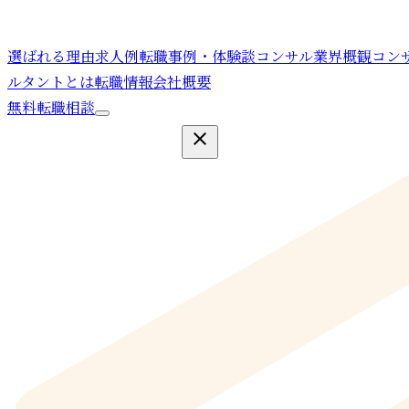
選ばれる理由
求人例
転職事例・体験談
コンサル業界概観
コン
ルタントとは
転職情報
会社概要
無料転職相談
close